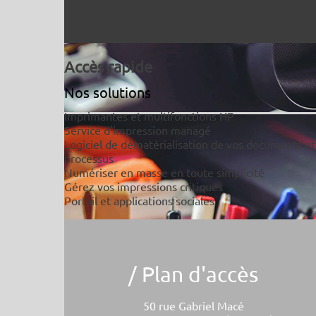
Accès rapide
Nos solutions
Imprimantes et multifonctions HP
Service d'impression managé
Logiciel de dématérialisation de vos documents et
processus
Numériser en masse en toute simplicité
Gérez vos impressions critiques
Portail et applications sociales
/ Plan d'accès
50 rue Gabriel Macé